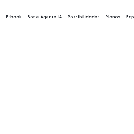
s
E-book
Bot e Agente IA
Possibilidades
Planos
Exp