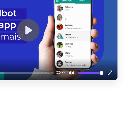
Play
00:00
Mute
Enter
fullscree